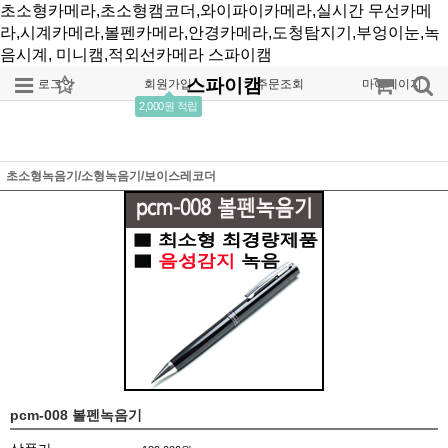
초소형카메라,초소형캠코더,와이파이카메라,실시간 무선카메
라,시계카메라,볼펜카메라,안경카메라,도청탐지기,부엉이눈,녹
음시계, 미니캠,적외선카메라
스파이캠
스파이캠
로그인
회원가입
주문조회
마이페이지
2,000원 적립
초소형녹음기/소형녹음기/보이스레코더
pcm-008 볼펜녹음기