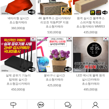
넥타이형 실시간
4K 블루투스 감시카메라/
원격 실시간 블루투스
초소형카메라
리모컨 작동/P2P 지원
스피커형 적외선
초소형카메라
초소형카메라 WM953
360,000원
530,000원
435,000원
실제 공유기 기능이
꽃바구니 실시간
LED 벽시계 블랙 원격
탑재된 실시간
초소형카메라
실시간카메라
초소형감시카메라
초소형카메라
425,000원
450,000원
495,000원