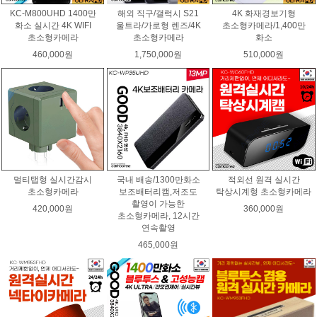
KC-M800UHD 1400만
해외 직구/갤럭시 S21
4K 화재경보기형
화소 실시간 4K WIFI
울트라/가로형 렌즈/4K
초소형카메라/1,400만
초소형카메라
초소형카메라
화소
460,000원
1,750,000원
510,000원
멀티탭형 실시간감시
국내 배송/1300만화소
적외선 원격 실시간
초소형카메라
보조배터리캠,저조도
탁상시계형 초소형카메라
촬영이 가능한
420,000원
360,000원
초소형카메라, 12시간
연속촬영
465,000원