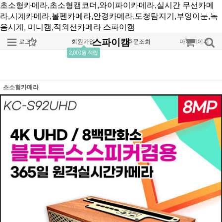
초소형카메라,초소형캠코더,와이파이카메라,실시간 무선카메
라,시계카메라,볼펜카메라,안경카메라,도청탐지기,부엉이눈,녹
음시계, 미니캠,적외선카메라
스파이캠
스파이캠
로그인
회원가입
주문조회
마이페이지
2,000원 적립
초소형카메라