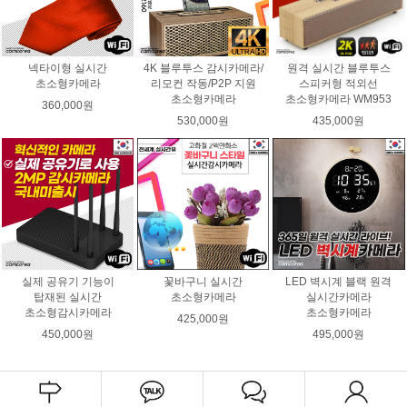
넥타이형 실시간
4K 블루투스 감시카메라/
원격 실시간 블루투스
초소형카메라
리모컨 작동/P2P 지원
스피커형 적외선
초소형카메라
초소형카메라 WM953
360,000원
530,000원
435,000원
실제 공유기 기능이
꽃바구니 실시간
LED 벽시계 블랙 원격
탑재된 실시간
초소형카메라
실시간카메라
초소형감시카메라
초소형카메라
425,000원
450,000원
495,000원