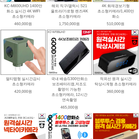
KC-M800UHD 1400만
해외 직구/갤럭시 S21
4K 화재경보기형
화소 실시간 4K WIFI
울트라/가로형 렌즈/4K
초소형카메라/1,400만
초소형카메라
초소형카메라
화소
460,000원
1,750,000원
510,000원
멀티탭형 실시간감시
국내 배송/1300만화소
적외선 원격 실시간
초소형카메라
보조배터리캠,저조도
탁상시계형 초소형카메라
촬영이 가능한
420,000원
360,000원
초소형카메라, 12시간
연속촬영
465,000원