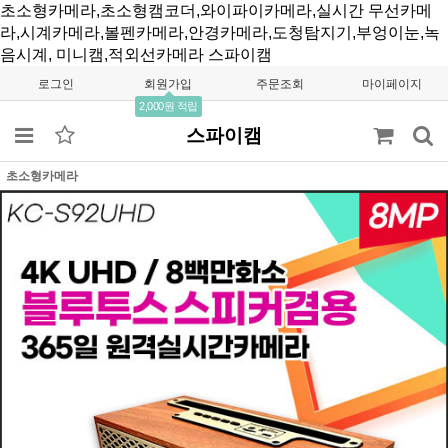
초소형카메라,초소형캠코더,와이파이카메라,실시간 무선카메
라,시계카메라,볼펜카메라,안경카메라,도청탐지기,부엉이눈,녹
음시계, 미니캠,적외선카메라
스파이캠
로그인
회원가입
주문조회
마이페이지
2,000원 적립
스파이캠
초소형카메라