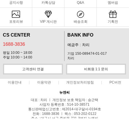
공지사항
카톡상담
Q&A
멤버쉽
포토리뷰
VIP 게시판
배송조회
기획전
CS CENTER
BANK INFO
1688-3836
예금주 : 차리
평일 10:00 ~ 18:00
기업 150-089474-01-017
주말 10:00 ~ 14:00
차리
고객센터 연결
비회원 1:1 문의
이용안내
이용약관
개인정보처리방침
PC버전
뉴엔씨
대표 : 차리 ㅣ 개인정보 보호 책임자 : 송근택
사업자 등록번호 : 514-10-38571
통신판매업신고번호 : 제2014-대구달서-0194호
전화 : 1688-3836 ㅣ 팩스 : 053-202-0122
주소 : 대구시 서구 중리동 721-3번지 뉴엔씨
COPYRIGHT(C)스파이캠 ALL RIGHTS RESERVED.