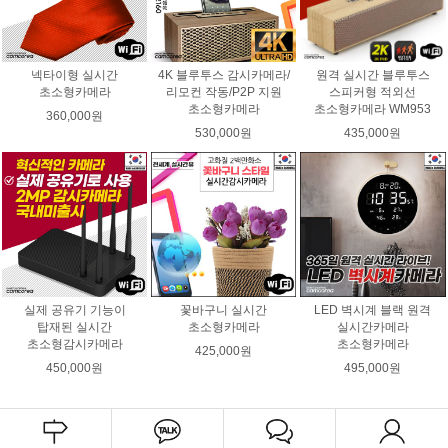
넥타이형 실시간
4K 블루투스 감시카메라/
원격 실시간 블루투스
초소형카메라
리모컨 작동/P2P 지원
스피커형 적외선
초소형카메라
초소형카메라 WM953
360,000원
530,000원
435,000원
실제 공유기 기능이
꽃바구니 실시간
LED 벽시계 블랙 원격
탑재된 실시간
초소형카메라
실시간카메라
초소형감시카메라
초소형카메라
425,000원
450,000원
495,000원