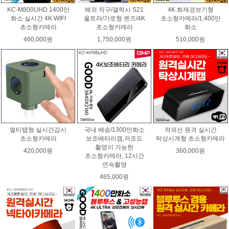
KC-M800UHD 1400만
해외 직구/갤럭시 S21
4K 화재경보기형
화소 실시간 4K WIFI
울트라/가로형 렌즈/4K
초소형카메라/1,400만
초소형카메라
초소형카메라
화소
460,000원
1,750,000원
510,000원
멀티탭형 실시간감시
국내 배송/1300만화소
적외선 원격 실시간
초소형카메라
보조배터리캠,저조도
탁상시계형 초소형카메라
촬영이 가능한
420,000원
360,000원
초소형카메라, 12시간
연속촬영
465,000원