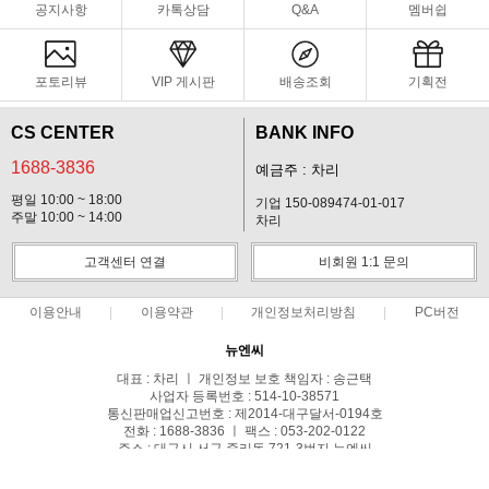
공지사항
카톡상담
Q&A
멤버쉽
포토리뷰
VIP 게시판
배송조회
기획전
CS CENTER
BANK INFO
1688-3836
예금주 : 차리
평일 10:00 ~ 18:00
기업 150-089474-01-017
주말 10:00 ~ 14:00
차리
고객센터 연결
비회원 1:1 문의
이용안내
이용약관
개인정보처리방침
PC버전
뉴엔씨
대표 : 차리 ㅣ 개인정보 보호 책임자 : 송근택
사업자 등록번호 : 514-10-38571
통신판매업신고번호 : 제2014-대구달서-0194호
전화 : 1688-3836 ㅣ 팩스 : 053-202-0122
주소 : 대구시 서구 중리동 721-3번지 뉴엔씨
COPYRIGHT(C)스파이캠 ALL RIGHTS RESERVED.