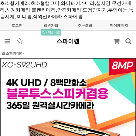
초소형카메라,초소형캠코더,와이파이카메라,실시간 무선카메
라,시계카메라,볼펜카메라,안경카메라,도청탐지기,부엉이눈,녹
음시계, 미니캠,적외선카메라
스파이캠
로그인
회원가입
주문조회
마이페이지
2,000원 적립
스파이캠
초소형카메라