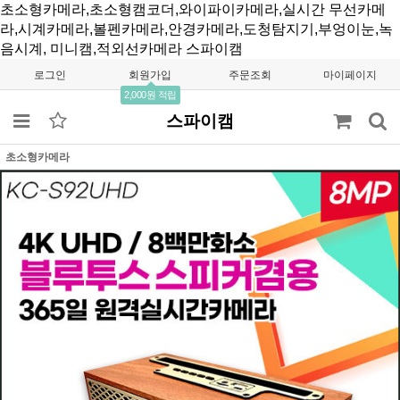
초소형카메라,초소형캠코더,와이파이카메라,실시간 무선카메
라,시계카메라,볼펜카메라,안경카메라,도청탐지기,부엉이눈,녹
음시계, 미니캠,적외선카메라
스파이캠
로그인
회원가입
주문조회
마이페이지
2,000원 적립
스파이캠
초소형카메라