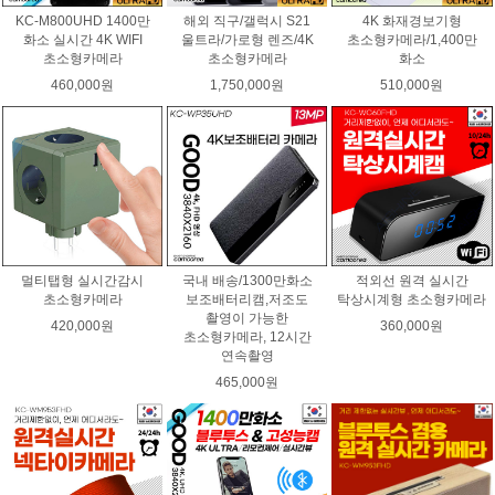
KC-M800UHD 1400만
해외 직구/갤럭시 S21
4K 화재경보기형
화소 실시간 4K WIFI
울트라/가로형 렌즈/4K
초소형카메라/1,400만
초소형카메라
초소형카메라
화소
460,000원
1,750,000원
510,000원
멀티탭형 실시간감시
국내 배송/1300만화소
적외선 원격 실시간
초소형카메라
보조배터리캠,저조도
탁상시계형 초소형카메라
촬영이 가능한
420,000원
360,000원
초소형카메라, 12시간
연속촬영
465,000원