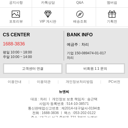
공지사항
카톡상담
Q&A
멤버쉽
포토리뷰
VIP 게시판
배송조회
기획전
CS CENTER
BANK INFO
1688-3836
예금주 : 차리
평일 10:00 ~ 18:00
기업 150-089474-01-017
주말 10:00 ~ 14:00
차리
고객센터 연결
비회원 1:1 문의
이용안내
이용약관
개인정보처리방침
PC버전
뉴엔씨
대표 : 차리 ㅣ 개인정보 보호 책임자 : 송근택
사업자 등록번호 : 514-10-38571
통신판매업신고번호 : 제2014-대구달서-0194호
전화 : 1688-3836 ㅣ 팩스 : 053-202-0122
주소 : 대구시 서구 중리동 721-3번지 뉴엔씨
COPYRIGHT(C)스파이캠 ALL RIGHTS RESERVED.