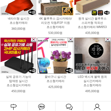
넥타이형 실시간
4K 블루투스 감시카메라/
원격 실시간 블루투스
초소형카메라
리모컨 작동/P2P 지원
스피커형 적외선
초소형카메라
초소형카메라 WM953
360,000원
530,000원
435,000원
실제 공유기 기능이
꽃바구니 실시간
LED 벽시계 블랙 원격
탑재된 실시간
초소형카메라
실시간카메라
초소형감시카메라
초소형카메라
425,000원
450,000원
495,000원