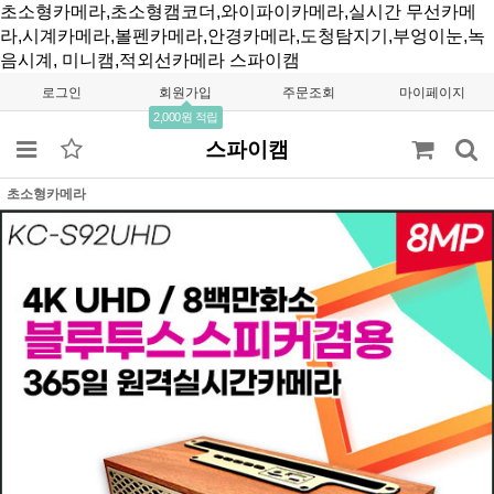
초소형카메라,초소형캠코더,와이파이카메라,실시간 무선카메
라,시계카메라,볼펜카메라,안경카메라,도청탐지기,부엉이눈,녹
음시계, 미니캠,적외선카메라
스파이캠
로그인
회원가입
주문조회
마이페이지
2,000원 적립
스파이캠
초소형카메라