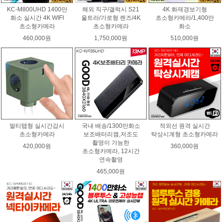
KC-M800UHD 1400만
해외 직구/갤럭시 S21
4K 화재경보기형
화소 실시간 4K WIFI
울트라/가로형 렌즈/4K
초소형카메라/1,400만
초소형카메라
초소형카메라
화소
460,000원
1,750,000원
510,000원
멀티탭형 실시간감시
국내 배송/1300만화소
적외선 원격 실시간
초소형카메라
보조배터리캠,저조도
탁상시계형 초소형카메라
촬영이 가능한
420,000원
360,000원
초소형카메라, 12시간
연속촬영
465,000원