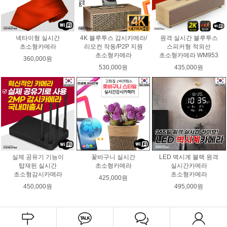
넥타이형 실시간
4K 블루투스 감시카메라/
원격 실시간 블루투스
초소형카메라
리모컨 작동/P2P 지원
스피커형 적외선
초소형카메라
초소형카메라 WM953
360,000원
530,000원
435,000원
실제 공유기 기능이
꽃바구니 실시간
LED 벽시계 블랙 원격
탑재된 실시간
초소형카메라
실시간카메라
초소형감시카메라
초소형카메라
425,000원
450,000원
495,000원