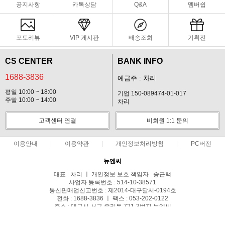
공지사항
카톡상담
Q&A
멤버쉽
포토리뷰
VIP 게시판
배송조회
기획전
CS CENTER
BANK INFO
1688-3836
예금주 : 차리
평일 10:00 ~ 18:00
기업 150-089474-01-017
주말 10:00 ~ 14:00
차리
고객센터 연결
비회원 1:1 문의
이용안내
이용약관
개인정보처리방침
PC버전
뉴엔씨
대표 : 차리 ㅣ 개인정보 보호 책임자 : 송근택
사업자 등록번호 : 514-10-38571
통신판매업신고번호 : 제2014-대구달서-0194호
전화 : 1688-3836 ㅣ 팩스 : 053-202-0122
주소 : 대구시 서구 중리동 721-3번지 뉴엔씨
COPYRIGHT(C)스파이캠 ALL RIGHTS RESERVED.