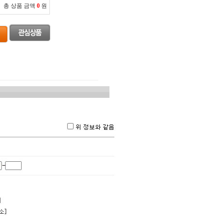
총 상품 금액
0
원