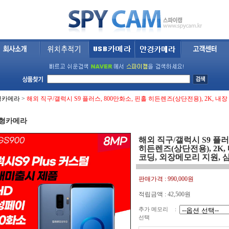
형카메라
>
해외 직구/갤럭시 S9 플러스, 800만화소, 핀홀 히든렌즈(상단전용), 2K, 내장 
형카메라
해외 직구/갤럭시 S9 플러
히든렌즈(상단전용), 2K, 내
코딩, 외장메모리 지원,
판매가격 :
990,000원
적립금액 :
42,500원
추가 메모리
:
선택