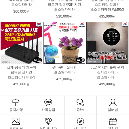
초소형카메라
리모컨 작동/P2P 지원
스피커형 적외선
초소형카메라
초소형카메라 WM953
360,000원
530,000원
435,000원
실제 공유기 기능이
꽃바구니 실시간
LED 벽시계 블랙 원격
탑재된 실시간
초소형카메라
실시간카메라
초소형감시카메라
초소형카메라
425,000원
450,000원
495,000원
공지사항
카톡상담
Q&A
멤버쉽
포토리뷰
VIP 게시판
배송조회
기획전