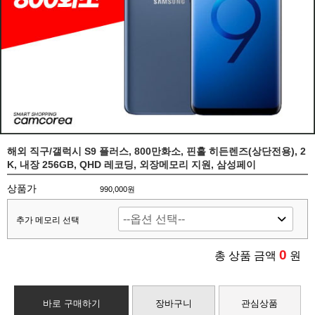
해외 직구/갤럭시 S9 플러스, 800만화소, 핀홀 히든렌즈(상단전용), 2
K, 내장 256GB, QHD 레코딩, 외장메모리 지원, 삼성페이
상품가
990,000원
추가 메모리 선택
0
총 상품 금액
원
바로 구매하기
장바구니
관심상품