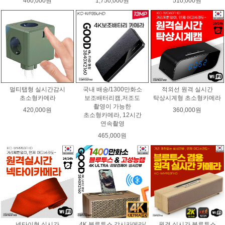
460,000원
1,750,000원
510,000원
멀티탭형 실시간감시
국내 배송/1300만화소
적외선 원격 실시간
초소형카메라
보조배터리캠,저조도
탁상시계형 초소형카메라
촬영이 가능한
420,000원
360,000원
초소형카메라, 12시간
연속촬영
465,000원
넥타이형 실시간
4K 블루투스 감시카메라/
원격 실시간 블루투스