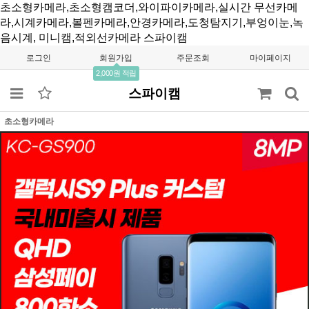
초소형카메라,초소형캠코더,와이파이카메라,실시간 무선카메
라,시계카메라,볼펜카메라,안경카메라,도청탐지기,부엉이눈,녹
음시계, 미니캠,적외선카메라
스파이캠
로그인
회원가입
주문조회
마이페이지
2,000원 적립
스파이캠
초소형카메라