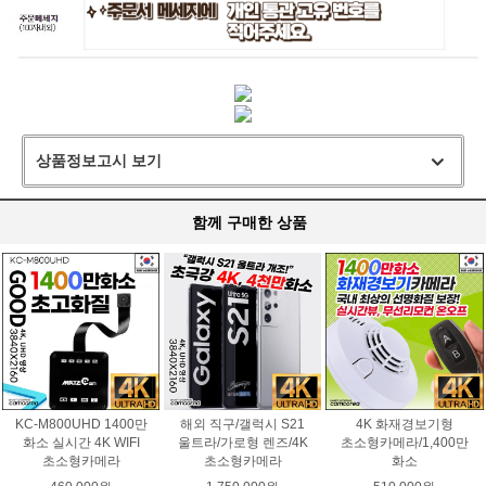
상품정보고시 보기
함께 구매한 상품
KC-M800UHD 1400만
해외 직구/갤럭시 S21
4K 화재경보기형
화소 실시간 4K WIFI
울트라/가로형 렌즈/4K
초소형카메라/1,400만
초소형카메라
초소형카메라
화소