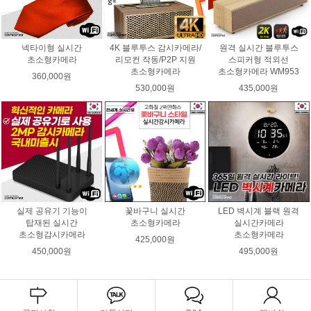
넥타이형 실시간
4K 블루투스 감시카메라/
원격 실시간 블루투스
초소형카메라
리모컨 작동/P2P 지원
스피커형 적외선
초소형카메라
초소형카메라 WM953
360,000원
530,000원
435,000원
실제 공유기 기능이
꽃바구니 실시간
LED 벽시계 블랙 원격
탑재된 실시간
초소형카메라
실시간카메라
초소형감시카메라
초소형카메라
425,000원
450,000원
495,000원