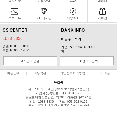
공지사항
카톡상담
Q&A
멤버쉽
포토리뷰
VIP 게시판
배송조회
기획전
CS CENTER
BANK INFO
1688-3836
예금주 : 차리
평일 10:00 ~ 18:00
기업 150-089474-01-017
주말 10:00 ~ 14:00
차리
고객센터 연결
비회원 1:1 문의
이용안내
이용약관
개인정보처리방침
PC버전
뉴엔씨
대표 : 차리 ㅣ 개인정보 보호 책임자 : 송근택
사업자 등록번호 : 514-10-38571
통신판매업신고번호 : 제2014-대구달서-0194호
전화 : 1688-3836 ㅣ 팩스 : 053-202-0122
주소 : 대구시 서구 중리동 721-3번지 뉴엔씨
COPYRIGHT(C)스파이캠 ALL RIGHTS RESERVED.