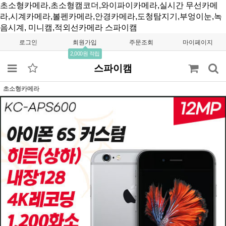
초소형카메라,초소형캠코더,와이파이카메라,실시간 무선카메
라,시계카메라,볼펜카메라,안경카메라,도청탐지기,부엉이눈,녹
음시계, 미니캠,적외선카메라
스파이캠
로그인
회원가입
주문조회
마이페이지
2,000원 적립
스파이캠
초소형카메라