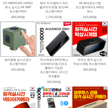
KC-M800UHD 1400만
해외 직구/갤럭시 S21
4K 화재경보기형
화소 실시간 4K WIFI
울트라/가로형 렌즈/4K
초소형카메라/1,400만
초소형카메라
초소형카메라
화소
460,000원
1,750,000원
510,000원
멀티탭형 실시간감시
국내 배송/1300만화소
적외선 원격 실시간
초소형카메라
보조배터리캠,저조도
탁상시계형 초소형카메라
촬영이 가능한
420,000원
360,000원
초소형카메라, 12시간
연속촬영
465,000원