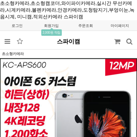
초소형카메라,초소형캠코더,와이파이카메라,실시간 무선카메
라,시계카메라,볼펜카메라,안경카메라,도청탐지기,부엉이눈,녹
음시계, 미니캠,적외선카메라
스파이캠
로그인
회원가입
주문조회
마이페이지
2,000원 적립
스파이캠
초소형카메라