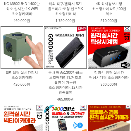
KC-M800UHD 1400만
해외 직구/갤럭시 S21
4K 화재경보기형
화소 실시간 4K WIFI
울트라/가로형 렌즈/4K
초소형카메라/1,400만
초소형카메라
초소형카메라
화소
460,000원
1,750,000원
510,000원
멀티탭형 실시간감시
국내 배송/1300만화소
적외선 원격 실시간
초소형카메라
보조배터리캠,저조도
탁상시계형 초소형카메라
촬영이 가능한
420,000원
360,000원
초소형카메라, 12시간
연속촬영
465,000원