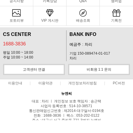
공지사항
카톡상담
Q&A
멤버쉽
포토리뷰
VIP 게시판
배송조회
기획전
CS CENTER
BANK INFO
1688-3836
예금주 : 차리
평일 10:00 ~ 18:00
기업 150-089474-01-017
주말 10:00 ~ 14:00
차리
고객센터 연결
비회원 1:1 문의
이용안내
이용약관
개인정보처리방침
PC버전
뉴엔씨
대표 : 차리 ㅣ 개인정보 보호 책임자 : 송근택
사업자 등록번호 : 514-10-38571
통신판매업신고번호 : 제2014-대구달서-0194호
전화 : 1688-3836 ㅣ 팩스 : 053-202-0122
주소 : 대구시 서구 중리동 721-3번지 뉴엔씨
COPYRIGHT(C)스파이캠 ALL RIGHTS RESERVED.