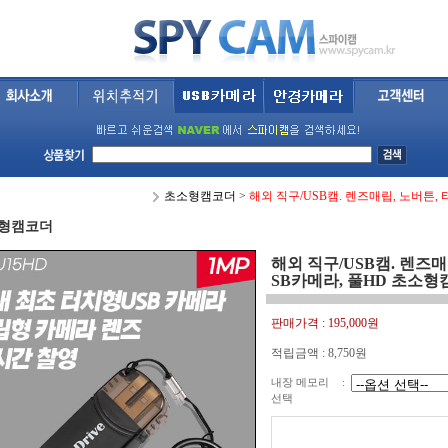
초소형캠코더
>
해외 직구/USB캠. 렌즈매립, 노버튼,
형캠코더
해외 직구/USB캠. 렌즈매
SB카메라, 풀HD 초소
판매가격 :
195,000원
적립금액 :
8,750원
내장 메모리
:
선택