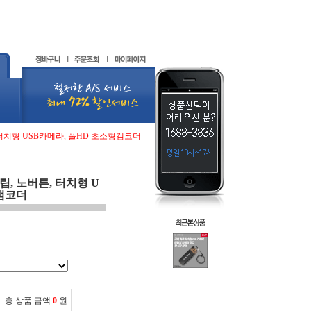
 터치형 USB카메라, 풀HD 초소형캠코더
립, 노버튼, 터치형 U
형캠코더
총 상품 금액
0
원