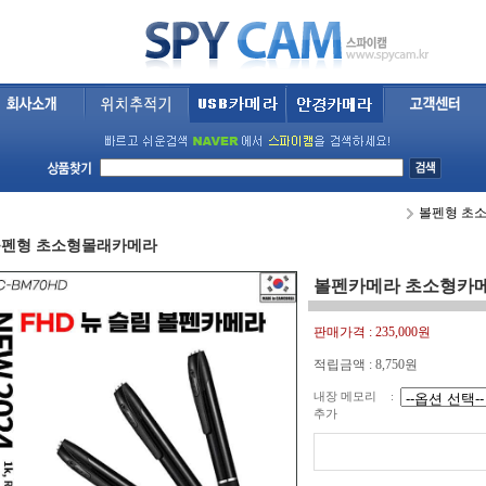
볼펜형 초
볼펜형 초소형몰래카메라
볼펜카메라 초소형카
판매가격 :
235,000원
적립금액 :
8,750원
내장 메모리
:
추가