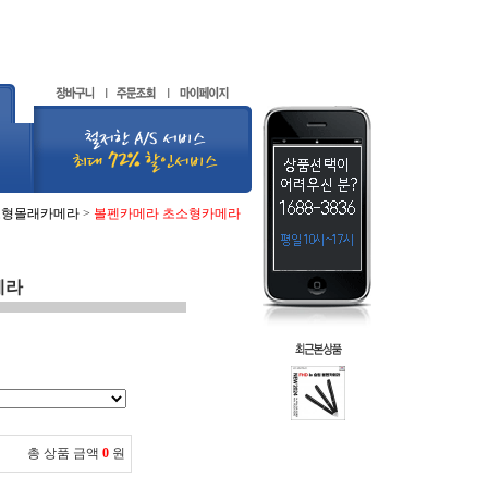
소형몰래카메라
>
볼펜카메라 초소형카메라
메라
총 상품 금액
0
원