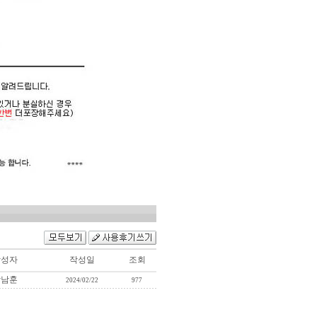
작성자
작성일
조회
박남훈
2024/02/22
977