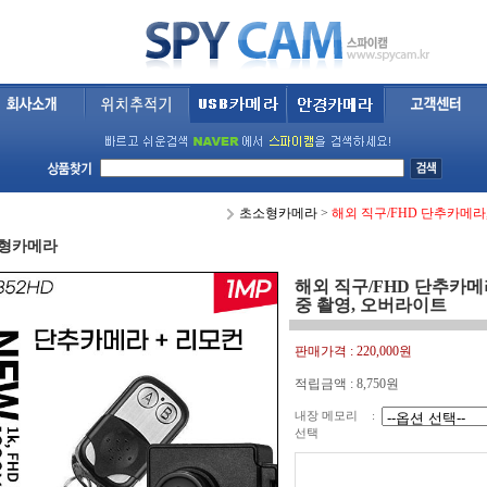
초소형카메라
>
해외 직구/FHD 단추카메라
형카메라
해외 직구/FHD 단추카메
중 촬영, 오버라이트
판매가격 :
220,000원
적립금액 :
8,750원
내장 메모리
:
선택