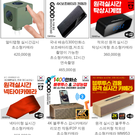
멀티탭형 실시간감시
국내 배송/1300만화소
적외선 원격 실시간
초소형카메라
보조배터리캠,저조도
탁상시계형 초소형카메라
촬영이 가능한
420,000원
360,000원
초소형카메라, 12시간
연속촬영
465,000원
넥타이형 실시간
4K 블루투스 감시카메라/
원격 실시간 블루투스
초소형카메라
리모컨 작동/P2P 지원
스피커형 적외선
초소형카메라
초소형카메라 WM953