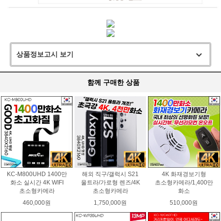
상품정보고시 보기
함께 구매한 상품
KC-M800UHD 1400만
해외 직구/갤럭시 S21
4K 화재경보기형
화소 실시간 4K WIFI
울트라/가로형 렌즈/4K
초소형카메라/1,400만
초소형카메라
초소형카메라
화소
460,000원
1,750,000원
510,000원