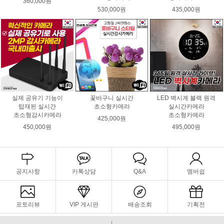
360,000원
530,000원
435,000원
실제 공유기 기능이
꽃바구니 실시간
LED 벽시계 블랙 원격
탑재된 실시간
초소형카메라
실시간카메라
초소형감시카메라
초소형카메라
425,000원
450,000원
495,000원
공지사항
카톡상담
Q&A
멤버쉽
포토리뷰
VIP 게시판
배송조회
기획전