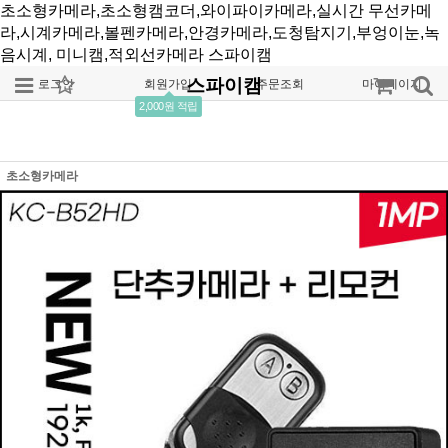
초소형카메라,초소형캠코더,와이파이카메라,실시간 무선카메
라,시계카메라,볼펜카메라,안경카메라,도청탐지기,부엉이눈,녹
음시계, 미니캠,적외선카메라
스파이캠
스파이캠
로그인
회원가입
주문조회
마이페이지
2,000원 적립
초소형카메라