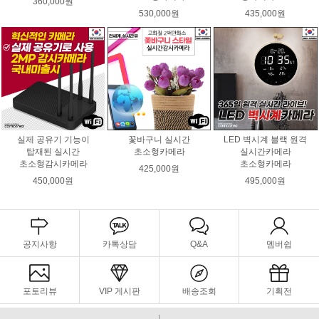
360,000원
530,000원
435,000원
실제 공유기 기능이
꽃바구니 실시간
LED 벽시계 블랙 원격
탑재된 실시간
초소형카메라
실시간카메라
초소형감시카메라
초소형카메라
425,000원
450,000원
495,000원
공지사항
카톡상담
Q&A
멤버쉽
포토리뷰
VIP 게시판
배송조회
기획전