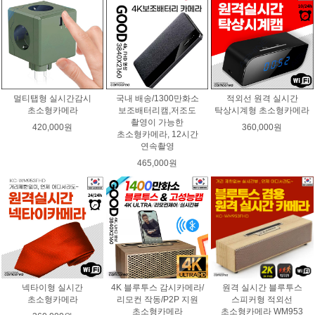
멀티탭형 실시간감시
국내 배송/1300만화소
적외선 원격 실시간
초소형카메라
보조배터리캠,저조도
탁상시계형 초소형카메라
촬영이 가능한
420,000원
360,000원
초소형카메라, 12시간
연속촬영
465,000원
넥타이형 실시간
4K 블루투스 감시카메라/
원격 실시간 블루투스
초소형카메라
리모컨 작동/P2P 지원
스피커형 적외선
초소형카메라
초소형카메라 WM953