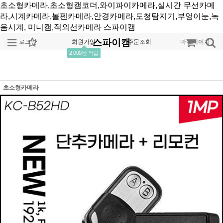
초소형카메라,초소형캠코더,와이파이카메라,실시간 무선카메
라,시계카메라,볼펜카메라,안경카메라,도청탐지기,부엉이눈,녹
음시계, 미니캠,적외선카메라
스파이캠
스파이캠
로그인
회원가입
주문조회
마이페이지
2,000원 적립
초소형카메라