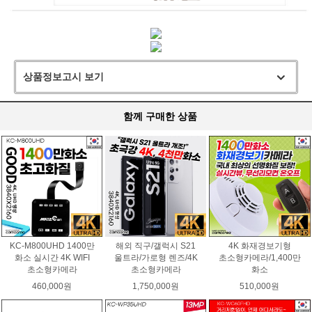
상품정보고시 보기
함께 구매한 상품
KC-M800UHD 1400만
해외 직구/갤럭시 S21
4K 화재경보기형
화소 실시간 4K WIFI
울트라/가로형 렌즈/4K
초소형카메라/1,400만
초소형카메라
초소형카메라
화소
460,000원
1,750,000원
510,000원