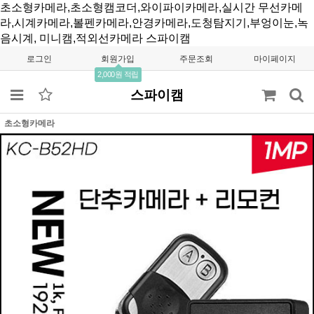
초소형카메라,초소형캠코더,와이파이카메라,실시간 무선카메
라,시계카메라,볼펜카메라,안경카메라,도청탐지기,부엉이눈,녹
음시계, 미니캠,적외선카메라
스파이캠
로그인
회원가입
주문조회
마이페이지
2,000원 적립
스파이캠
초소형카메라