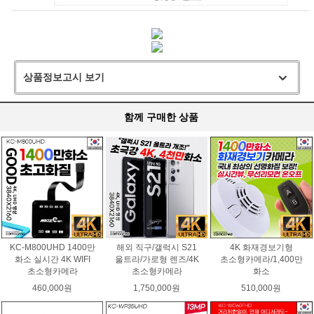
상품정보고시 보기
함께 구매한 상품
KC-M800UHD 1400만
해외 직구/갤럭시 S21
4K 화재경보기형
화소 실시간 4K WIFI
울트라/가로형 렌즈/4K
초소형카메라/1,400만
초소형카메라
초소형카메라
화소
460,000원
1,750,000원
510,000원