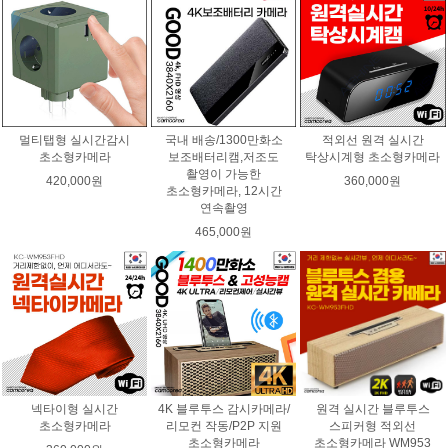
멀티탭형 실시간감시
국내 배송/1300만화소
적외선 원격 실시간
초소형카메라
보조배터리캠,저조도
탁상시계형 초소형카메라
촬영이 가능한
420,000원
360,000원
초소형카메라, 12시간
연속촬영
465,000원
넥타이형 실시간
4K 블루투스 감시카메라/
원격 실시간 블루투스
초소형카메라
리모컨 작동/P2P 지원
스피커형 적외선
초소형카메라
초소형카메라 WM953