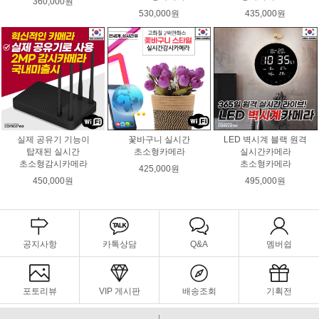
360,000원
530,000원
435,000원
실제 공유기 기능이
꽃바구니 실시간
LED 벽시계 블랙 원격
탑재된 실시간
초소형카메라
실시간카메라
초소형감시카메라
초소형카메라
425,000원
450,000원
495,000원
공지사항
카톡상담
Q&A
멤버쉽
포토리뷰
VIP 게시판
배송조회
기획전