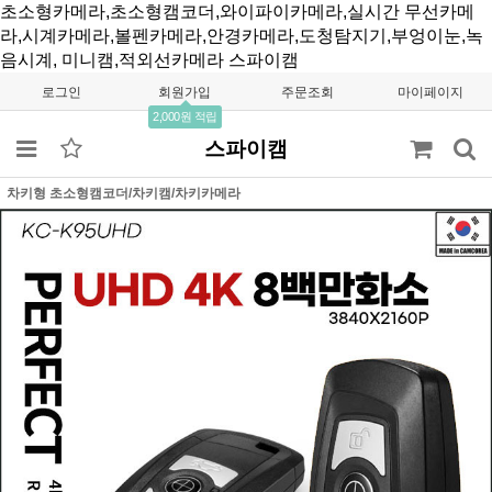
초소형카메라,초소형캠코더,와이파이카메라,실시간 무선카메
라,시계카메라,볼펜카메라,안경카메라,도청탐지기,부엉이눈,녹
음시계, 미니캠,적외선카메라
스파이캠
로그인
회원가입
주문조회
마이페이지
2,000원 적립
스파이캠
차키형 초소형캠코더/차키캠/차키카메라