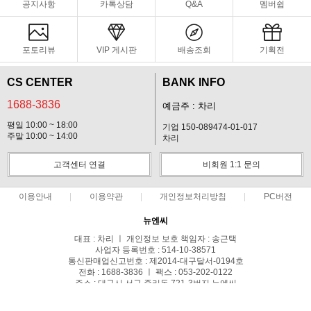
공지사항
카톡상담
Q&A
멤버쉽
포토리뷰
VIP 게시판
배송조회
기획전
CS CENTER
BANK INFO
1688-3836
예금주 : 차리
평일 10:00 ~ 18:00
기업 150-089474-01-017
주말 10:00 ~ 14:00
차리
고객센터 연결
비회원 1:1 문의
이용안내
이용약관
개인정보처리방침
PC버전
뉴엔씨
대표 : 차리 ㅣ 개인정보 보호 책임자 : 송근택
사업자 등록번호 : 514-10-38571
통신판매업신고번호 : 제2014-대구달서-0194호
전화 : 1688-3836 ㅣ 팩스 : 053-202-0122
주소 : 대구시 서구 중리동 721-3번지 뉴엔씨
COPYRIGHT(C)스파이캠 ALL RIGHTS RESERVED.