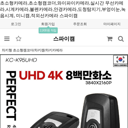
초소형카메라,초소형캠코더,와이파이카메라,실시간 무선카메
라,시계카메라,볼펜카메라,안경카메라,도청탐지기,부엉이눈,녹
음시계, 미니캠,적외선카메라
스파이캠
로그인
회원가입
주문조회
마이페이지
2,000원 적립
스파이캠
차키형 초소형캠코더/차키캠/차키카메라