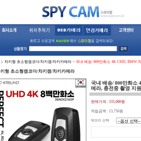
차키형 초소형캠코더/차키캠/차키카메라
>
국내 배송/ 800만화소 4K UHD, B
키형 초소형캠코더/차키캠/차키카메라
국내 배송/ 800만화소 
메라, 충전중 촬영 지
판매가격 :
335,000원
적립금액 :
13,750원
메모리 선택
: