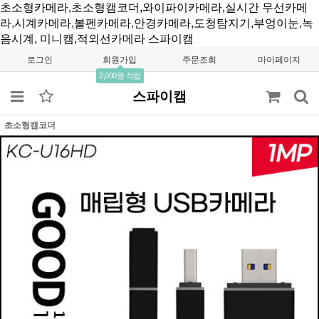
초소형카메라,초소형캠코더,와이파이카메라,실시간 무선카메
라,시계카메라,볼펜카메라,안경카메라,도청탐지기,부엉이눈,녹
음시계, 미니캠,적외선카메라
스파이캠
로그인
회원가입
주문조회
마이페이지
2,000원 적립
스파이캠
초소형캠코더