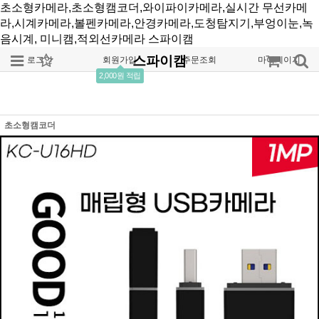
초소형카메라,초소형캠코더,와이파이카메라,실시간 무선카메
라,시계카메라,볼펜카메라,안경카메라,도청탐지기,부엉이눈,녹
음시계, 미니캠,적외선카메라
스파이캠
스파이캠
로그인
회원가입
주문조회
마이페이지
2,000원 적립
초소형캠코더