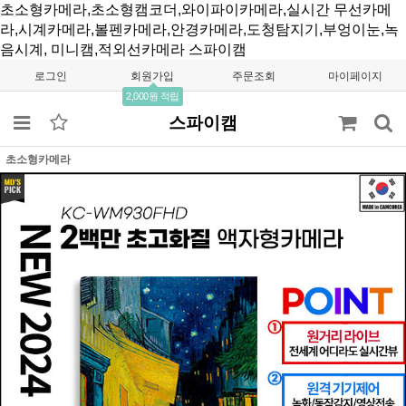
초소형카메라,초소형캠코더,와이파이카메라,실시간 무선카메
라,시계카메라,볼펜카메라,안경카메라,도청탐지기,부엉이눈,녹
음시계, 미니캠,적외선카메라
스파이캠
로그인
회원가입
주문조회
마이페이지
2,000원 적립
스파이캠
초소형카메라