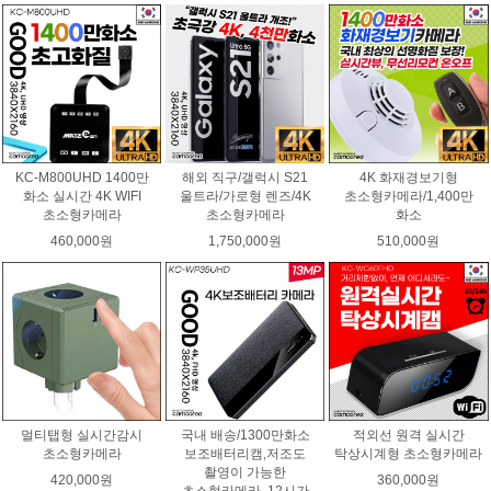
KC-M800UHD 1400만
해외 직구/갤럭시 S21
4K 화재경보기형
화소 실시간 4K WIFI
울트라/가로형 렌즈/4K
초소형카메라/1,400만
초소형카메라
초소형카메라
화소
460,000원
1,750,000원
510,000원
멀티탭형 실시간감시
국내 배송/1300만화소
적외선 원격 실시간
초소형카메라
보조배터리캠,저조도
탁상시계형 초소형카메라
촬영이 가능한
420,000원
360,000원