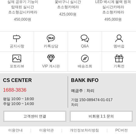
실제 공유기 기능이
꽃바구니 실시간
LED 벽시계 블랙 원격
탑재된 실시간
초소형카메라
실시간카메라
초소형감시카메라
초소형카메라
425,000원
450,000원
495,000원
공지사항
카톡상담
Q&A
멤버쉽
포토리뷰
VIP 게시판
배송조회
기획전
CS CENTER
BANK INFO
1688-3836
예금주 : 차리
평일 10:00 ~ 18:00
기업 150-089474-01-017
주말 10:00 ~ 14:00
차리
고객센터 연결
비회원 1:1 문의
이용안내
이용약관
개인정보처리방침
PC버전