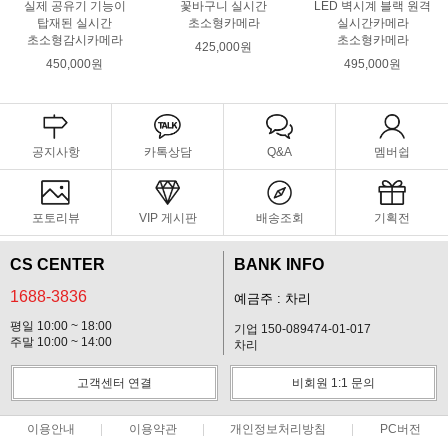
실제 공유기 기능이
꽃바구니 실시간
LED 벽시계 블랙 원격
탑재된 실시간
초소형카메라
실시간카메라
초소형감시카메라
초소형카메라
425,000원
450,000원
495,000원
공지사항
카톡상담
Q&A
멤버쉽
포토리뷰
VIP 게시판
배송조회
기획전
CS CENTER
BANK INFO
1688-3836
예금주 : 차리
평일 10:00 ~ 18:00
기업 150-089474-01-017
주말 10:00 ~ 14:00
차리
고객센터 연결
비회원 1:1 문의
이용안내
이용약관
개인정보처리방침
PC버전