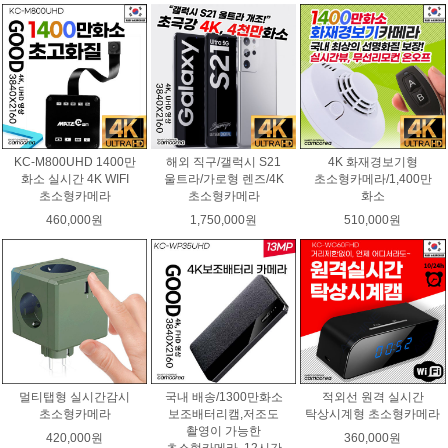
KC-M800UHD 1400만
해외 직구/갤럭시 S21
4K 화재경보기형
화소 실시간 4K WIFI
울트라/가로형 렌즈/4K
초소형카메라/1,400만
초소형카메라
초소형카메라
화소
460,000원
1,750,000원
510,000원
멀티탭형 실시간감시
국내 배송/1300만화소
적외선 원격 실시간
초소형카메라
보조배터리캠,저조도
탁상시계형 초소형카메라
촬영이 가능한
420,000원
360,000원