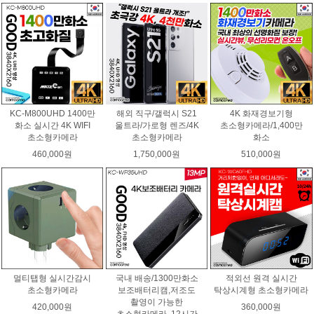
KC-M800UHD 1400만
해외 직구/갤럭시 S21
4K 화재경보기형
화소 실시간 4K WIFI
울트라/가로형 렌즈/4K
초소형카메라/1,400만
초소형카메라
초소형카메라
화소
460,000원
1,750,000원
510,000원
멀티탭형 실시간감시
국내 배송/1300만화소
적외선 원격 실시간
초소형카메라
보조배터리캠,저조도
탁상시계형 초소형카메라
촬영이 가능한
420,000원
360,000원