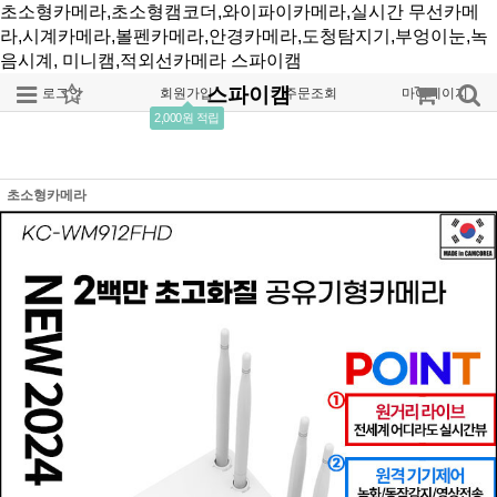
초소형카메라,초소형캠코더,와이파이카메라,실시간 무선카메
라,시계카메라,볼펜카메라,안경카메라,도청탐지기,부엉이눈,녹
음시계, 미니캠,적외선카메라
스파이캠
스파이캠
로그인
회원가입
주문조회
마이페이지
2,000원 적립
초소형카메라