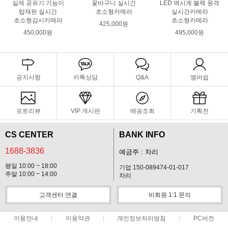
실제 공유기 기능이
꽃바구니 실시간
LED 벽시계 블랙 원격
탑재된 실시간
초소형카메라
실시간카메라
초소형감시카메라
초소형카메라
425,000원
450,000원
495,000원
공지사항
카톡상담
Q&A
멤버쉽
포토리뷰
VIP 게시판
배송조회
기획전
CS CENTER
BANK INFO
1688-3836
예금주 : 차리
평일 10:00 ~ 18:00
기업 150-089474-01-017
주말 10:00 ~ 14:00
차리
고객센터 연결
비회원 1:1 문의
이용안내
이용약관
개인정보처리방침
PC버전