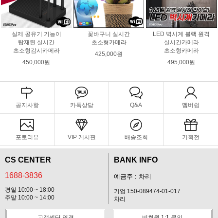
실제 공유기 기능이
꽃바구니 실시간
LED 벽시계 블랙 원격
탑재된 실시간
초소형카메라
실시간카메라
초소형감시카메라
초소형카메라
425,000원
450,000원
495,000원
공지사항
카톡상담
Q&A
멤버쉽
포토리뷰
VIP 게시판
배송조회
기획전
CS CENTER
BANK INFO
1688-3836
예금주 : 차리
평일 10:00 ~ 18:00
기업 150-089474-01-017
주말 10:00 ~ 14:00
차리
고객센터 연결
비회원 1:1 문의