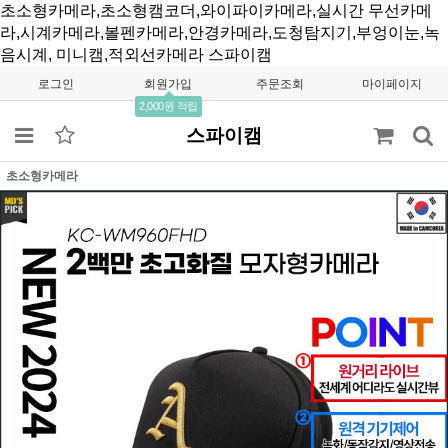
초소형카메라,초소형캠코더,와이파이카메라,실시간 무선카메
라,시계카메라,볼펜카메라,안경카메라,도청탐지기,부엉이눈,녹
음시계, 미니캠,적외선카메라
스파이캠
로그인
회원가입
주문조회
마이페이지
2,000원 적립
스파이캠
초소형카메라