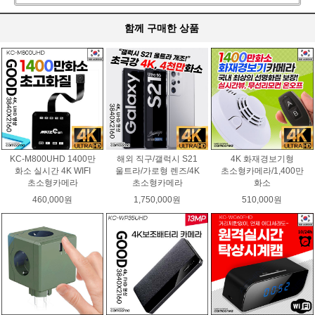
함께 구매한 상품
KC-M800UHD 1400만
해외 직구/갤럭시 S21
4K 화재경보기형
화소 실시간 4K WIFI
울트라/가로형 렌즈/4K
초소형카메라/1,400만
초소형카메라
초소형카메라
화소
460,000원
1,750,000원
510,000원