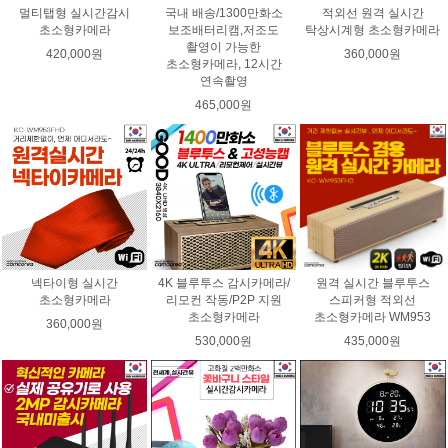
멀티탭형 실시간감시
국내 배송/1300만화소
적외선 원격 실시간
초소형카메라
보조배터리캠,저조도
탁상시계형 초소형카메라
촬영이 가능한
420,000원
360,000원
초소형카메라, 12시간
연속촬영
465,000원
넥타이형 실시간
4K 블루투스 감시카메라/
원격 실시간 블루투스
초소형카메라
리모컨 작동/P2P 지원
스피커형 적외선
초소형카메라
초소형카메라 WM953
360,000원
530,000원
435,000원