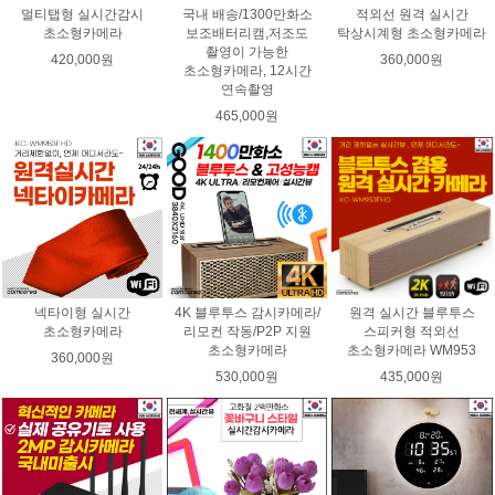
멀티탭형 실시간감시
국내 배송/1300만화소
적외선 원격 실시간
초소형카메라
보조배터리캠,저조도
탁상시계형 초소형카메라
촬영이 가능한
420,000원
360,000원
초소형카메라, 12시간
연속촬영
465,000원
넥타이형 실시간
4K 블루투스 감시카메라/
원격 실시간 블루투스
초소형카메라
리모컨 작동/P2P 지원
스피커형 적외선
초소형카메라
초소형카메라 WM953
360,000원
530,000원
435,000원