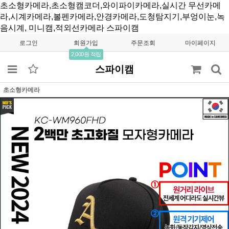
초소형카메라,초소형캠코더,와이파이카메라,실시간 무선카메
라,시계카메라,볼펜카메라,안경카메라,도청탐지기,부엉이눈,녹
음시계, 미니캠,적외선카메라
스파이캠
로그인
회원가입
주문조회
마이페이지
2,000원 적립
스파이캠
초소형카메라