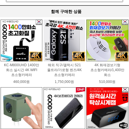
함께 구매한 상품
KC-M800UHD 1400만
해외 직구/갤럭시 S21
4K 화재경보기형
화소 실시간 4K WIFI
울트라/가로형 렌즈/4K
초소형카메라/1,400만
초소형카메라
초소형카메라
화소
460,000원
1,750,000원
510,000원