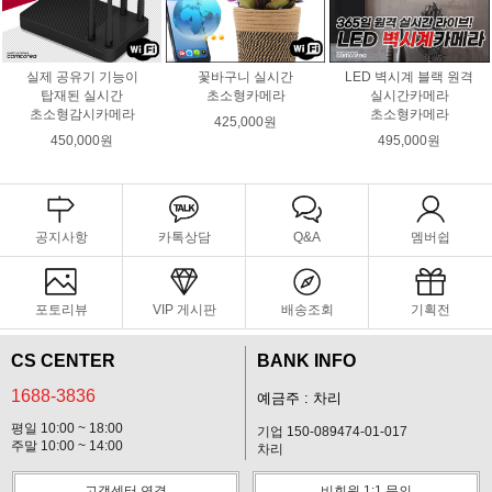
실제 공유기 기능이
꽃바구니 실시간
LED 벽시계 블랙 원격
탑재된 실시간
초소형카메라
실시간카메라
초소형감시카메라
초소형카메라
425,000원
450,000원
495,000원
공지사항
카톡상담
Q&A
멤버쉽
포토리뷰
VIP 게시판
배송조회
기획전
CS CENTER
BANK INFO
1688-3836
예금주 : 차리
평일 10:00 ~ 18:00
기업 150-089474-01-017
주말 10:00 ~ 14:00
차리
고객센터 연결
비회원 1:1 문의