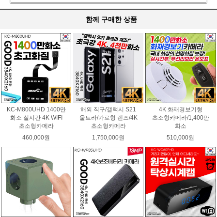
함께 구매한 상품
KC-M800UHD 1400만
해외 직구/갤럭시 S21
4K 화재경보기형
화소 실시간 4K WIFI
울트라/가로형 렌즈/4K
초소형카메라/1,400만
초소형카메라
초소형카메라
화소
460,000원
1,750,000원
510,000원