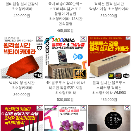
멀티탭형 실시간감시
국내 배송/1300만화소
적외선 원격 실시간
초소형카메라
보조배터리캠,저조도
탁상시계형 초소형카메라
촬영이 가능한
420,000원
360,000원
초소형카메라, 12시간
연속촬영
465,000원
넥타이형 실시간
4K 블루투스 감시카메라/
원격 실시간 블루투스
초소형카메라
리모컨 작동/P2P 지원
스피커형 적외선
초소형카메라
초소형카메라 WM953
360,000원
530,000원
435,000원