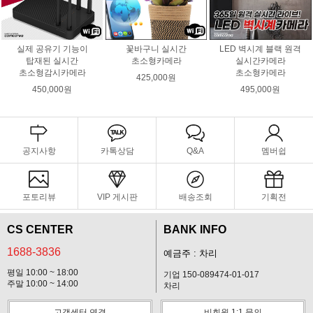
실제 공유기 기능이
꽃바구니 실시간
LED 벽시계 블랙 원격
탑재된 실시간
초소형카메라
실시간카메라
초소형감시카메라
초소형카메라
425,000원
450,000원
495,000원
공지사항
카톡상담
Q&A
멤버쉽
포토리뷰
VIP 게시판
배송조회
기획전
CS CENTER
BANK INFO
1688-3836
예금주 : 차리
평일 10:00 ~ 18:00
기업 150-089474-01-017
주말 10:00 ~ 14:00
차리
고객센터 연결
비회원 1:1 문의