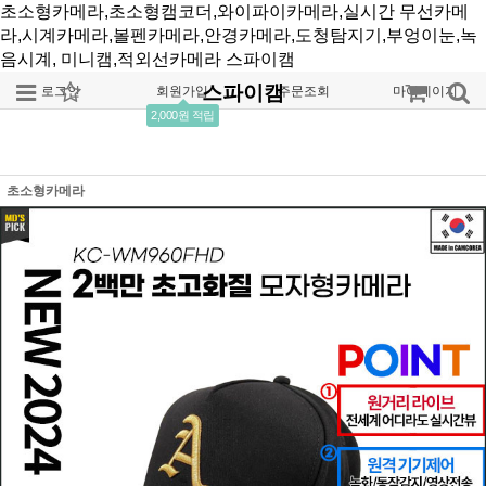
초소형카메라,초소형캠코더,와이파이카메라,실시간 무선카메
라,시계카메라,볼펜카메라,안경카메라,도청탐지기,부엉이눈,녹
음시계, 미니캠,적외선카메라
스파이캠
스파이캠
로그인
회원가입
주문조회
마이페이지
2,000원 적립
초소형카메라