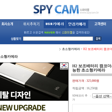
초소형카메라
>
H2 보조배터리 캠코
초소형카메라
H2 보조배터리 캠코더/
능한 초소형카메라
판매가격 :
325,000원
적립금액 :
16,250원
SD메모리 추
:
가