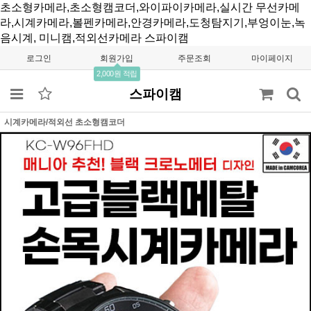
초소형카메라,초소형캠코더,와이파이카메라,실시간 무선카메
라,시계카메라,볼펜카메라,안경카메라,도청탐지기,부엉이눈,녹
음시계, 미니캠,적외선카메라
스파이캠
로그인
회원가입
주문조회
마이페이지
2,000원 적립
스파이캠
시계카메라/적외선 초소형캠코더