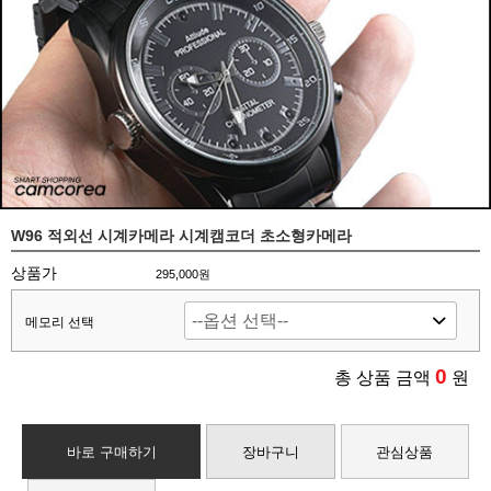
W96 적외선 시계카메라 시계캠코더 초소형카메라
상품가
295,000원
메모리 선택
0
총 상품 금액
원
바로 구매하기
장바구니
관심상품