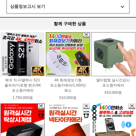
상품정보고시 보기
함께 구매한 상품
해외 직구/갤럭시 S21
4K 화재경보기형
멀티탭형 실시간감시
울트라/가로형 렌즈/4K
초소형카메라/1,400만
초소형카메라
초소형카메라
화소
420,000원
1,750,000원
510,000원