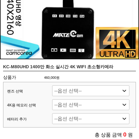
KC-M80UHD 1400만 화소 실시간 4K WIFI 초소형카메라
상품가
460,000원
렌즈 선택
4K용 메모리 선택
배터리 추가
0
총 상품 금액
원