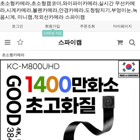
초소형카메라,초소형캠코더,와이파이카메라,실시간 무선카메
라,시계카메라,볼펜카메라,안경카메라,도청탐지기,부엉이눈,녹
음시계, 미니캠,적외선카메라
스파이캠
로그인
회원가입
주문조회
마이페이지
2,000원 적립
스파이캠
초소형카메라