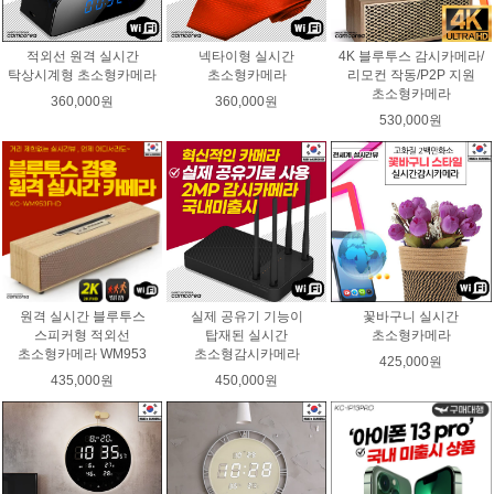
적외선 원격 실시간
넥타이형 실시간
4K 블루투스 감시카메라/
탁상시계형 초소형카메라
초소형카메라
리모컨 작동/P2P 지원
초소형카메라
360,000원
360,000원
530,000원
원격 실시간 블루투스
실제 공유기 기능이
꽃바구니 실시간
스피커형 적외선
탑재된 실시간
초소형카메라
초소형카메라 WM953
초소형감시카메라
425,000원
435,000원
450,000원