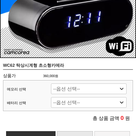
WC62 탁상시계형 초소형카메라
상품가
360,000원
메모리 선택
배터리 선택
0
총 상품 금액
원