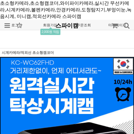
초소형카메라,초소형캠코더,와이파이카메라,실시간 무선카메
라,시계카메라,볼펜카메라,안경카메라,도청탐지기,부엉이눈,녹
음시계, 미니캠,적외선카메라
스파이캠
스파이캠
로그인
회원가입
주문조회
마이페이지
2,000원 적립
시계카메라/적외선 초소형캠코더