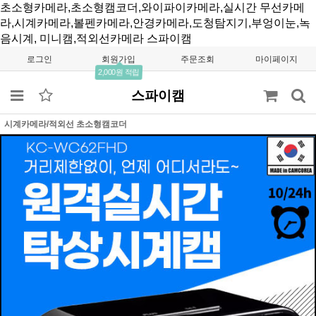
초소형카메라,초소형캠코더,와이파이카메라,실시간 무선카메
라,시계카메라,볼펜카메라,안경카메라,도청탐지기,부엉이눈,녹
음시계, 미니캠,적외선카메라
스파이캠
로그인
회원가입
주문조회
마이페이지
2,000원 적립
스파이캠
시계카메라/적외선 초소형캠코더