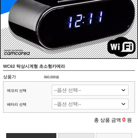
WC62 탁상시계형 초소형카메라
상품가
360,000원
메모리 선택
배터리 선택
0
총 상품 금액
원