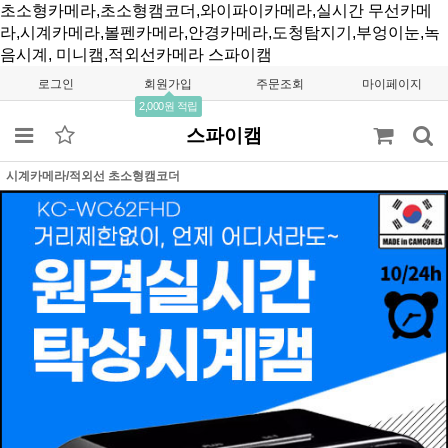
초소형카메라,초소형캠코더,와이파이카메라,실시간 무선카메
라,시계카메라,볼펜카메라,안경카메라,도청탐지기,부엉이눈,녹
음시계, 미니캠,적외선카메라
스파이캠
로그인
회원가입
주문조회
마이페이지
2,000원 적립
스파이캠
시계카메라/적외선 초소형캠코더