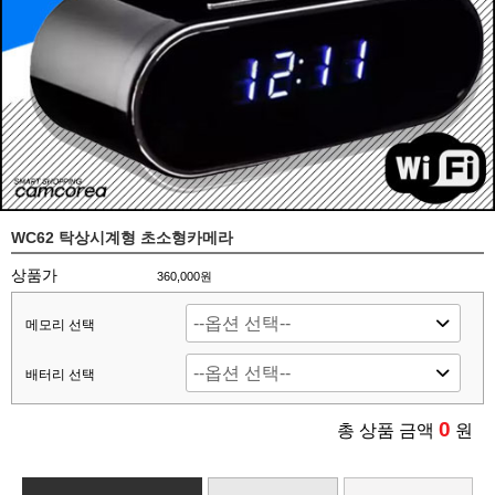
WC62 탁상시계형 초소형카메라
상품가
360,000원
메모리 선택
배터리 선택
0
총 상품 금액
원