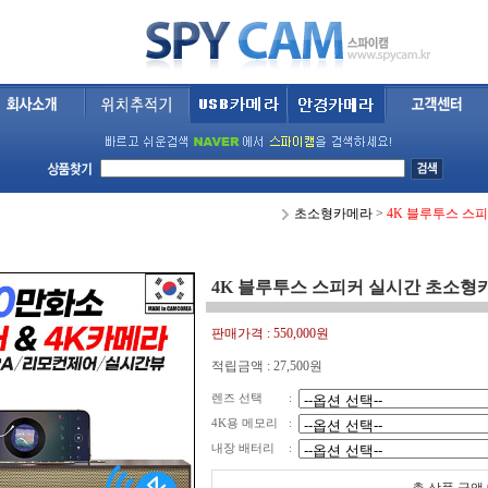
초소형카메라
>
4K 블루투스 스
4K 블루투스 스피커 실시간 초소형
판매가격 :
550,000원
적립금액 :
27,500원
렌즈 선택
:
4K용 메모리
:
내장 배터리
: