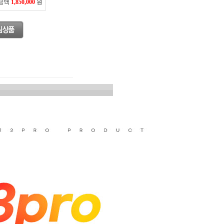
 금액
1,850,000
원