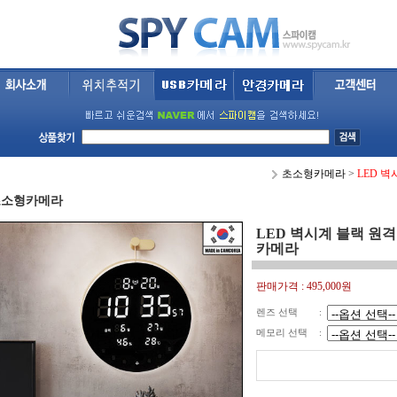
초소형카메라
>
LED 
초소형카메라
LED 벽시계 블랙 원
카메라
판매가격 :
495,000원
렌즈 선택
:
메모리 선택
: