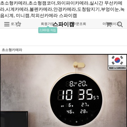
초소형카메라,초소형캠코더,와이파이카메라,실시간 무선카메
라,시계카메라,볼펜카메라,안경카메라,도청탐지기,부엉이눈,녹
음시계, 미니캠,적외선카메라
스파이캠
스파이캠
로그인
회원가입
주문조회
마이페이지
2,000원 적립
초소형카메라