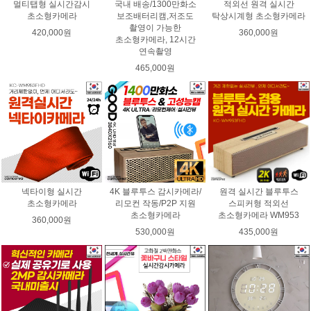
멀티탭형 실시간감시
국내 배송/1300만화소
적외선 원격 실시간
초소형카메라
보조배터리캠,저조도
탁상시계형 초소형카메라
촬영이 가능한
420,000원
360,000원
초소형카메라, 12시간
연속촬영
465,000원
넥타이형 실시간
4K 블루투스 감시카메라/
원격 실시간 블루투스
초소형카메라
리모컨 작동/P2P 지원
스피커형 적외선
초소형카메라
초소형카메라 WM953
360,000원
530,000원
435,000원