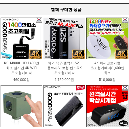
함께 구매한 상품
KC-M800UHD 1400만
해외 직구/갤럭시 S21
4K 화재경보기형
화소 실시간 4K WIFI
울트라/가로형 렌즈/4K
초소형카메라/1,400만
초소형카메라
초소형카메라
화소
460,000원
1,750,000원
510,000원