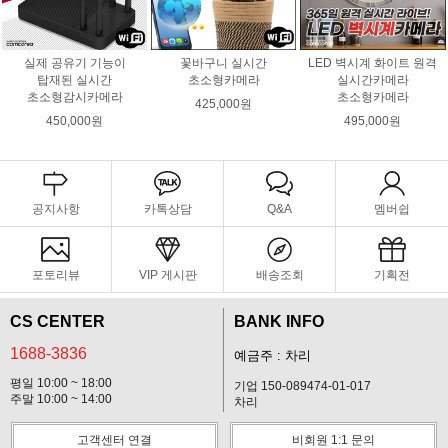
실제 공유기 기능이
꽃바구니 실시간
LED 벽시계 화이트 원격
탑재된 실시간
초소형카메라
실시간카메라
초소형감시카메라
초소형카메라
425,000원
450,000원
495,000원
공지사항
카톡상담
Q&A
멤버쉽
포토리뷰
VIP 게시판
배송조회
기획전
CS CENTER
BANK INFO
1688-3836
예금주 : 차리
평일 10:00 ~ 18:00
기업 150-089474-01-017
주말 10:00 ~ 14:00
차리
고객센터 연결
비회원 1:1 문의