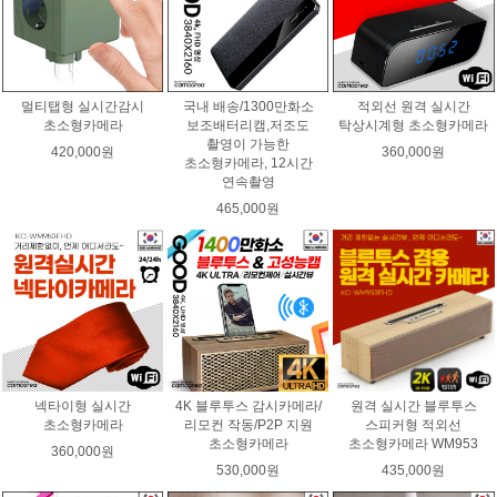
멀티탭형 실시간감시
국내 배송/1300만화소
적외선 원격 실시간
초소형카메라
보조배터리캠,저조도
탁상시계형 초소형카메라
촬영이 가능한
420,000원
360,000원
초소형카메라, 12시간
연속촬영
465,000원
넥타이형 실시간
4K 블루투스 감시카메라/
원격 실시간 블루투스
초소형카메라
리모컨 작동/P2P 지원
스피커형 적외선
초소형카메라
초소형카메라 WM953
360,000원
530,000원
435,000원