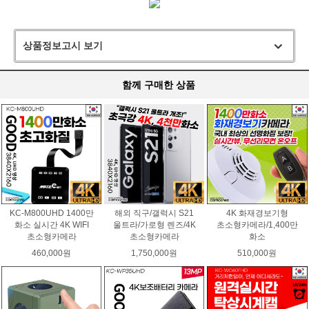
상품정보고시 보기
함께 구매한 상품
KC-M800UHD 1400만
해외 직구/갤럭시 S21
4K 화재경보기형
화소 실시간 4K WIFI
울트라/가로형 렌즈/4K
초소형카메라/1,400만
초소형카메라
초소형카메라
화소
460,000원
1,750,000원
510,000원