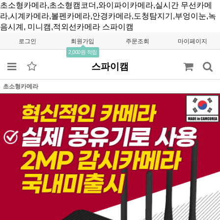
초소형카메라,초소형캠코더,와이파이카메라,실시간 무선카메
라,시계카메라,볼펜카메라,안경카메라,도청탐지기,부엉이눈,녹
음시계, 미니캠,적외선카메라
스파이캠
로그인
회원가입
주문조회
마이페이지
2,000원 적립
스파이캠
초소형카메라