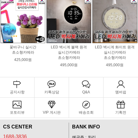
꽃바구니 실시간
LED 벽시계 블랙 원격
LED 벽시계 화이트 원격
초소형카메라
실시간카메라
실시간카메라
초소형카메라
초소형카메라
425,000원
495,000원
495,000원
공지사항
카톡상담
Q&A
멤버쉽
포토리뷰
VIP 게시판
배송조회
기획전
CS CENTER
BANK INFO
1688-3836
예금주 : 차리