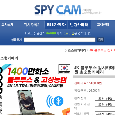
초소형카메라
>
4K 블루투스 감시
초소형카메라
4K 블루투스 감시카메라
원 초소형카메라
판매가격 :
530,000원
적립금액 :
26,500원
렌즈 선택
:
전면 커버 선
:
택
메모리 선택
: