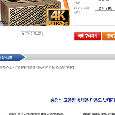
4K용
내장 배터리
:
선택
블루투스 감시카메라/리모컨 작동/P2P 지원 초소형카메라