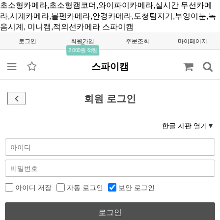
초소형카메라,초소형캠코더,와이파이카메라,실시간 무선카메
라,시계카메라,볼펜카메라,안경카메라,도청탐지기,부엉이눈,녹
음시계, 미니캠,적외선카메라
스파이캠
로그인
회원가입
주문조회
마이페이지
2,000원 적립
스파이캠
회원 로그인
한글 자판 열기
아이디 저장
자동 로그인
보안 로그인
로그인