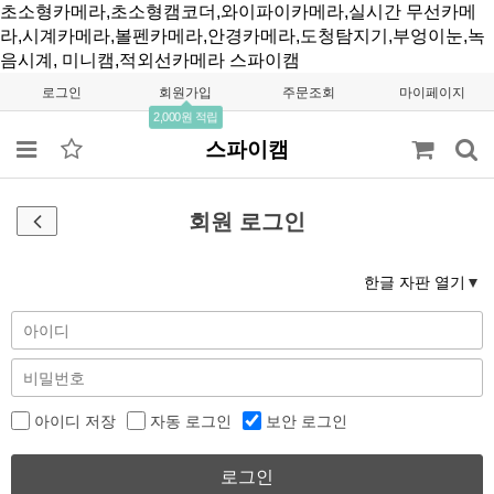
초소형카메라,초소형캠코더,와이파이카메라,실시간 무선카메
라,시계카메라,볼펜카메라,안경카메라,도청탐지기,부엉이눈,녹
음시계, 미니캠,적외선카메라
스파이캠
로그인
회원가입
주문조회
마이페이지
2,000원 적립
스파이캠
회원 로그인
한글 자판 열기
아이디 저장
자동 로그인
보안 로그인
로그인