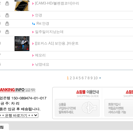
2
[CAM3-HD/볼펜캠코더]
수리
1
안경
0
Re:
안경
9
일주일이지났는데
8
[[포커스 A1] 보안용..]
마운트
7
메모리
6
낚였네요
1
2
3
4
5
6
7
8
9
10