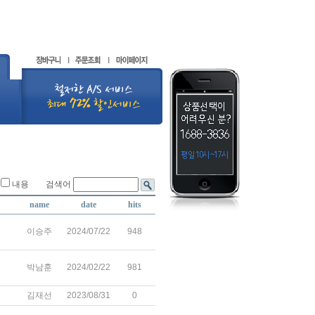
내용 검색어
name
date
hits
이승주
2024/07/22
948
박남훈
2024/02/22
981
김재선
2023/08/31
0