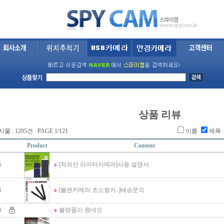
상품 리뷰
물 : 1205건 PAGE 1/121
이름
제목
Product
Content
5
[적외선 라이터카메라]
사용 설명서
4
[볼펜카메라 초소형카..]
배송문의
3
불량품이 왔네요