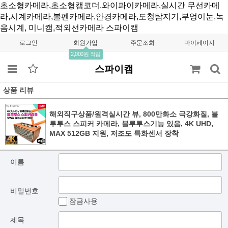
초소형카메라,초소형캠코더,와이파이카메라,실시간 무선카메
라,시계카메라,볼펜카메라,안경카메라,도청탐지기,부엉이눈,녹
음시계, 미니캠,적외선카메라
스파이캠
로그인
회원가입
주문조회
마이페이지
2,000원 적립
스파이캠
상품 리뷰
해외직구상품/원격실시간 뷰, 800만화소 극강화질, 블
루투스 스피커 카메라, 블루투스기능 있음, 4K UHD,
MAX 512GB 지원, 저조도 특화센서 장착
이름
비밀번호
잠금사용
제목