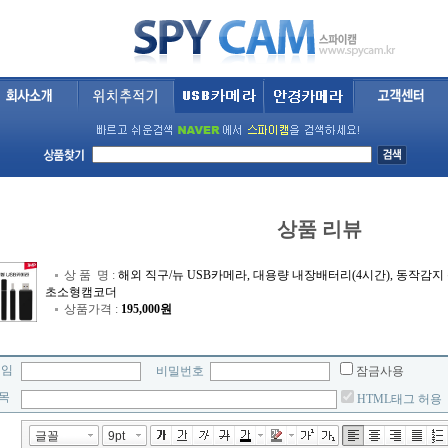
상품 리뷰
상 품 명 :
해외 직구/뉴 USB카메라, 대용량 내장배터리(4시간), 동작감
초소형캠코더
상품가격 :
195,000원
네임
비밀번호
잠금사용
목
HTML태그 허용