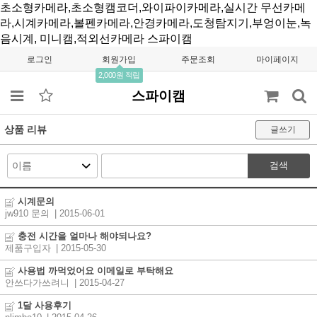
초소형카메라,초소형캠코더,와이파이카메라,실시간 무선카메
라,시계카메라,볼펜카메라,안경카메라,도청탐지기,부엉이눈,녹
음시계, 미니캠,적외선카메라
스파이캠
로그인
회원가입
주문조회
마이페이지
2,000원 적립
스파이캠
상품 리뷰
글쓰기
검색
시계문의
jw910 문의
| 2015-06-01
충전 시간을 얼마나 해야되나요?
제품구입자
| 2015-05-30
사용법 까먹었어요 이메일로 부탁해요
안쓰다가쓰려니
| 2015-04-27
1달 사용후기