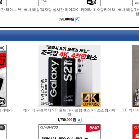
간 라이브 뷰,
국내 배송/액자형 실시간 와이파이 카메라 초소형카메라
국내 배송/1
한
390,000원
형카메라
해외 직구/갤럭시 S21 울트라/가로형 렌즈/4K 초소형카메
LED 벽시
라
1,750,000원