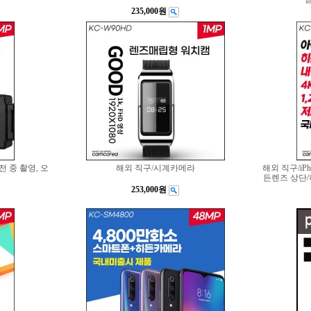
235,000원
 중 촬영, 오
해외 직구/시계카메라
해외 직구/iP
든렌즈 상단/하
253,000원