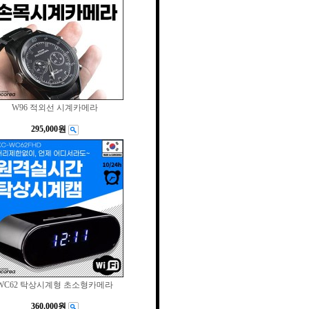
W96 적외선 시계카메라
295,000원
WC62 탁상시계형 초소형카메라
360,000원