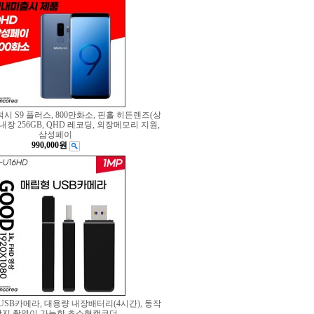
시 S9 플러스, 800만화소, 핀홀 히든렌즈(상
, 내장 256GB, QHD 레코딩, 외장메모리 지원,
삼성페이
990,000원
USB카메라, 대용량 내장배터리(4시간), 동작
감지 촬영이 가능한 초소형캠코더