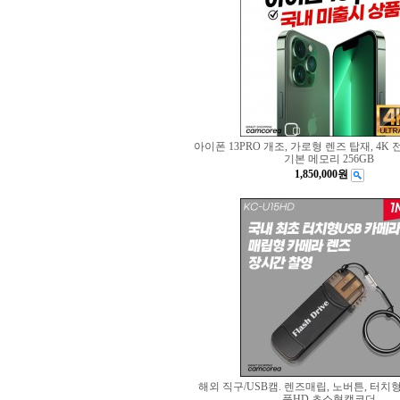
아이폰 13PRO 개조, 가로형 렌즈 탑재, 4K 
기본 메모리 256GB
1,850,000원
해외 직구/USB캠. 렌즈매립, 노버튼, 터치형
풀HD 초소형캠코더