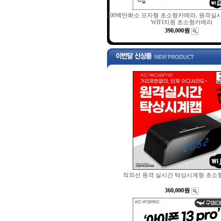
200백만화소 모자형 초소형카메라, 원격실시
WIFI지원 초소형카메라
390,000원
적외선 원격 실시간 탁상시계형 초소
360,000원