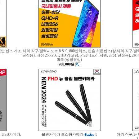
전면 렌즈 개조,
해외 직구/갤럭시노트 8 & 9, 800만화소, 핀홀 히든렌즈(상
해외 직구/갤럭
단전용), 내장 256GB, QHD 레코딩, 외장메모리 지원, 삼성
단전용), 2K
페이(싱글유심)
900,000원
 USB카메라,
볼펜카메라 초소형카메라
해외 직구/뉴 
1