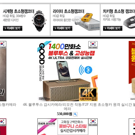
초소형카메라
4K 블루투스 감시카메라/리모컨 작동/P2P 지원 초소형카
원격 실시간 
메라
530,000원