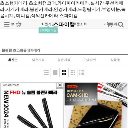
초소형카메라,초소형캠코더,와이파이카메라,실시간 무선카메
라,시계카메라,볼펜카메라,안경카메라,도청탐지기,부엉이눈,녹
음시계, 미니캠,적외선카메라
스파이캠
스파이캠
로그인
회원가입
주문조회
마이페이지
2,000원 적립
볼펜형 초소형몰래카메라
최신순
낮은가격
높은가격
판매순위
상품명