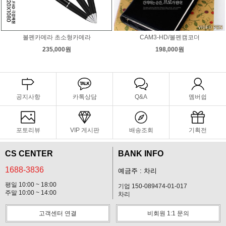
볼펜카메라 초소형카메라
CAM3-HD/볼펜캠코더
235,000원
198,000원
공지사항
카톡상담
Q&A
멤버쉽
포토리뷰
VIP 게시판
배송조회
기획전
CS CENTER
BANK INFO
1688-3836
예금주 : 차리
평일 10:00 ~ 18:00
기업 150-089474-01-017
주말 10:00 ~ 14:00
차리
고객센터 연결
비회원 1:1 문의