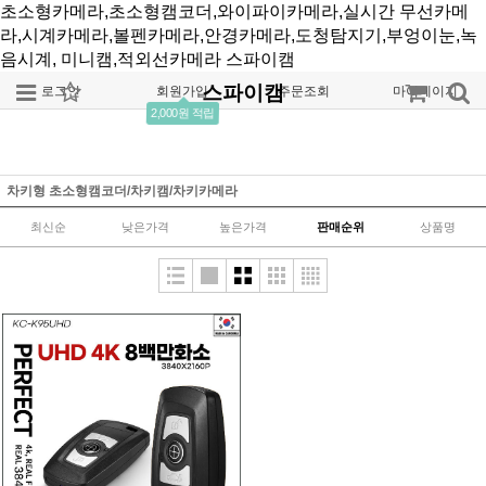
초소형카메라,초소형캠코더,와이파이카메라,실시간 무선카메
라,시계카메라,볼펜카메라,안경카메라,도청탐지기,부엉이눈,녹
음시계, 미니캠,적외선카메라
스파이캠
스파이캠
로그인
회원가입
주문조회
마이페이지
2,000원 적립
차키형 초소형캠코더/차키캠/차키카메라
최신순
낮은가격
높은가격
판매순위
상품명