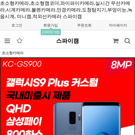
초소형카메라,초소형캠코더,와이파이카메라,실시간 무선카메
라,시계카메라,볼펜카메라,안경카메라,도청탐지기,부엉이눈,녹
음시계, 미니캠,적외선카메라
스파이캠
로그인
회원가입
주문조회
마이페이지
2,000원 적립
스파이캠
초소형카메라