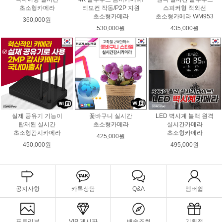
초소형카메라
리모컨 작동/P2P 지원
스피커형 적외선
초소형카메라
초소형카메라 WM953
360,000원
530,000원
435,000원
실제 공유기 기능이
꽃바구니 실시간
LED 벽시계 블랙 원격
탑재된 실시간
초소형카메라
실시간카메라
초소형감시카메라
초소형카메라
425,000원
450,000원
495,000원
공지사항
카톡상담
Q&A
멤버쉽
포토리뷰
VIP 게시판
배송조회
기획전