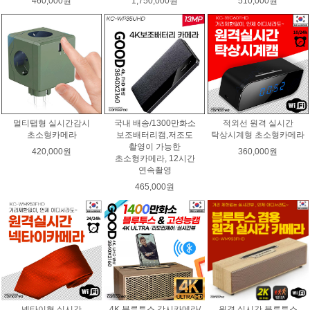
460,000원
1,750,000원
510,000원
멀티탭형 실시간감시
국내 배송/1300만화소
적외선 원격 실시간
초소형카메라
보조배터리캠,저조도
탁상시계형 초소형카메라
촬영이 가능한
420,000원
360,000원
초소형카메라, 12시간
연속촬영
465,000원
넥타이형 실시간
4K 블루투스 감시카메라/
원격 실시간 블루투스