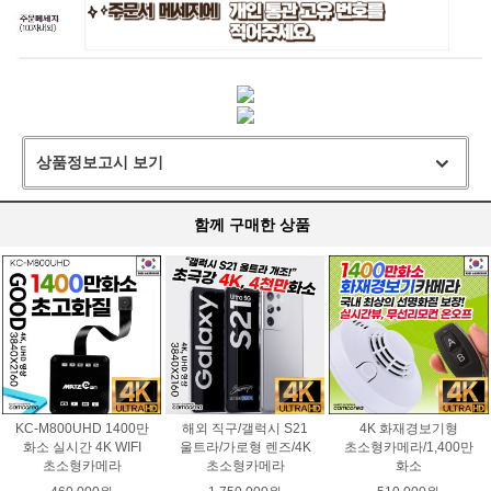
상품정보고시 보기
함께 구매한 상품
KC-M800UHD 1400만
해외 직구/갤럭시 S21
4K 화재경보기형
화소 실시간 4K WIFI
울트라/가로형 렌즈/4K
초소형카메라/1,400만
초소형카메라
초소형카메라
화소