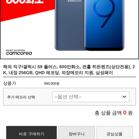
해외 직구/갤럭시 S9 플러스, 800만화소, 핀홀 히든렌즈(상단전용), 2
K, 내장 256GB, QHD 레코딩, 외장메모리 지원, 삼성페이
상품가
990,000원
추가 메모리 선택
0
총 상품 금액
원
바로 구매하기
장바구니
관심상품