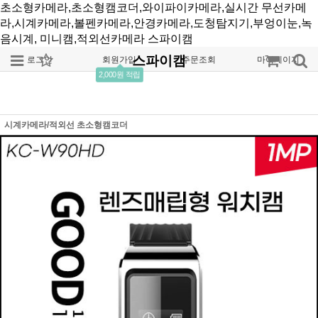
초소형카메라,초소형캠코더,와이파이카메라,실시간 무선카메
라,시계카메라,볼펜카메라,안경카메라,도청탐지기,부엉이눈,녹
음시계, 미니캠,적외선카메라
스파이캠
스파이캠
로그인
회원가입
주문조회
마이페이지
2,000원 적립
시계카메라/적외선 초소형캠코더