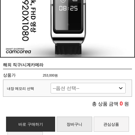
해외 직구/시계카메라
상품가
253,000원
내장 메모리 선택
0
총 상품 금액
원
바로 구매하기
장바구니
관심상품